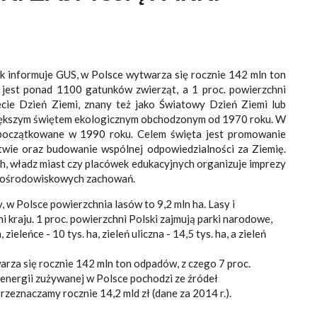
ak informuje GUS, w Polsce wytwarza się rocznie 142 mln ton
jest ponad 1100 gatunków zwierząt, a 1 proc. powierzchni
ecie Dzień Ziemi, znany też jako Światowy Dzień Ziemi lub
iększym świętem ekologicznym obchodzonym od 1970 roku. W
początkowane w 1990 roku. Celem święta jest promowanie
wie oraz budowanie wspólnej odpowiedzialności za Ziemię.
ch, władz miast czy placówek edukacyjnych organizuje imprezy
prośrodowiskowych zachowań.
 w Polsce powierzchnia lasów to 9,2 mln ha. Lasy i
i kraju. 1 proc. powierzchni Polski zajmują parki narodowe,
 zieleńce - 10 tys. ha, zieleń uliczna - 14,5 tys. ha, a zieleń
rza się rocznie 142 mln ton odpadów, z czego 7 proc.
energii zużywanej w Polsce pochodzi ze źródeł
zeznaczamy rocznie 14,2 mld zł (dane za 2014 r.).