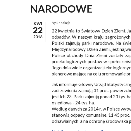
NARODOWE
By
Redakcja
KWI
22
22 kwietnia to Światowy Dzień Ziemi. J
2016
odpadów. W naszym kraju zagrożonych 
Polski zajmują parki narodowe. Na świ
Międzynarodowy Dzień Ziemi, jest najw
Polsce obchody Dnia Ziemi zostały za
proekologicznych postaw w społeczeńst
Tego dnia wiele organizacji ekologiczny
plenerowe mające na celu promowanie 
Jak informuje Główny Urząd Statystyczny,
zadrzewienia zajmują 31 proc. powierzchn
jest ich 23. Parki zajmują ponad 23 tys. ha,
osiedlowa - 24 tys. ha.
Według danych za 2014 r. w Polsce wytwa
stanowią odpady komunalne. 11,45 proc. 
odnawialnych, a na ochronę środowiska pr