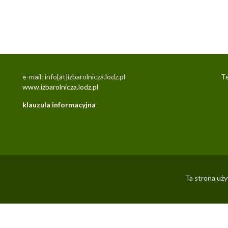
e-mail: info[at]izbarolnicza.lodz.pl
Te
www.izbarolnicza.lodz.pl
klauzula informacyjna
Ta strona uży